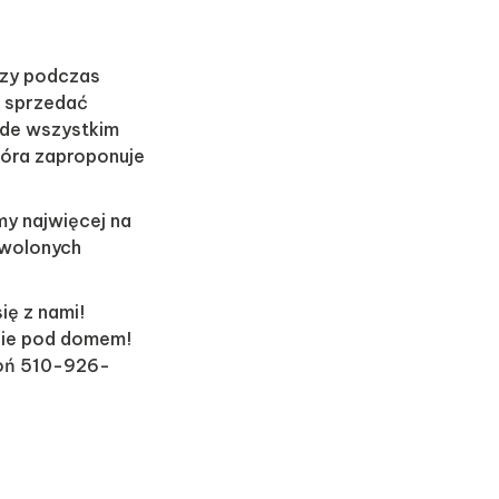
czy podczas
o sprzedać
ede wszystkim
która zaproponuje
my najwięcej na
owolonych
ię z nami!
ie pod domem!
woń 510-926-