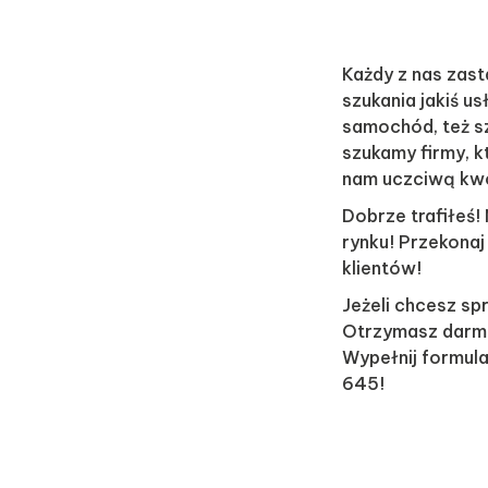
Każdy z nas zas
szukania jakiś u
samochód, też sz
szukamy firmy, k
nam uczciwą kw
Dobrze trafiłeś!
rynku! Przekona
klientów!
Jeżeli chcesz sp
Otrzymasz darm
Wypełnij formul
645!