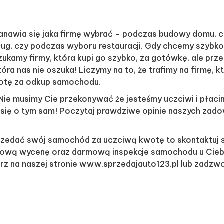
tanawia się jaka firmę wybrać – podczas budowy domu, 
sług, czy podczas wyboru restauracji. Gdy chcemy szybk
ukamy firmy, która kupi go szybko, za gotówkę, ale prz
tóra nas nie oszuka! Liczymy na to, że trafimy na firmę, 
otę za odkup samochodu.
 Nie musimy Cie przekonywać że jesteśmy uczciwi i płaci
j się o tym sam! Poczytaj prawdziwe opinie naszych zad
rzedać swój samochód za uczciwą kwotę to skontaktuj s
ową wycenę oraz darmową inspekcje samochodu u Cieb
arz na naszej stronie www.sprzedajauto123.pl lub zadz