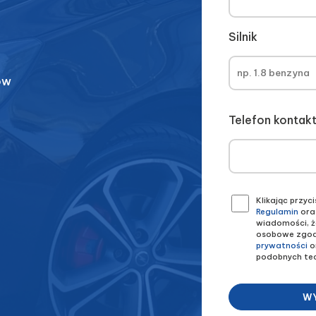
Silnik
ów
Telefon konta
Klikając przy
Regulamin
ora
wiadomości, ż
osobowe zgod
prywatności
o
podobnych tec