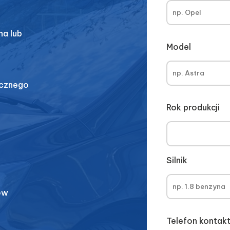
a lub
Model
icznego
Rok produkcji
Silnik
ów
Telefon konta