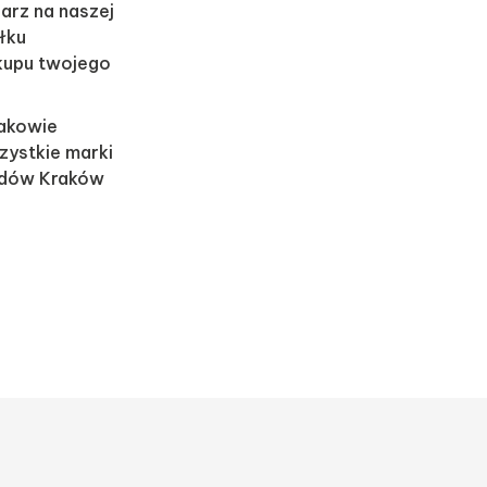
arz na naszej
iłku
upu twojego
akowie
zystkie marki
odów Kraków