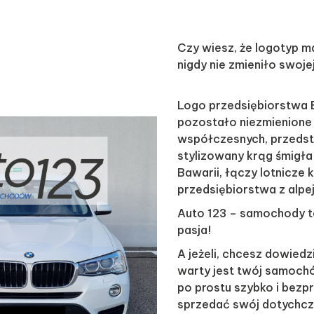
Czy wiesz, że logotyp m
nigdy nie zmieniło swoje
Logo przedsiębiorstwa 
pozostało niezmienione
współczesnych, przeds
stylizowany krąg śmigł
Bawarii, łączy lotnicze 
przedsiębiorstwa z alpe
Auto 123 – samochody t
pasja!
A jeżeli, chcesz dowiedzi
warty jest twój samochó
po prostu szybko i bez
sprzedać swój dotychc