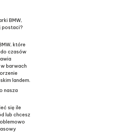
arki BMW,
j postaci?
BMW, które
 do czasów
tawia
a w barwach
korzenie
jskim landem.
o nasza
eć się ile
d lub chcesz
problemowo
zasowy